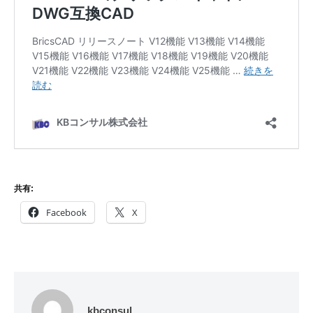
共有:
Facebook
X
kbconsul