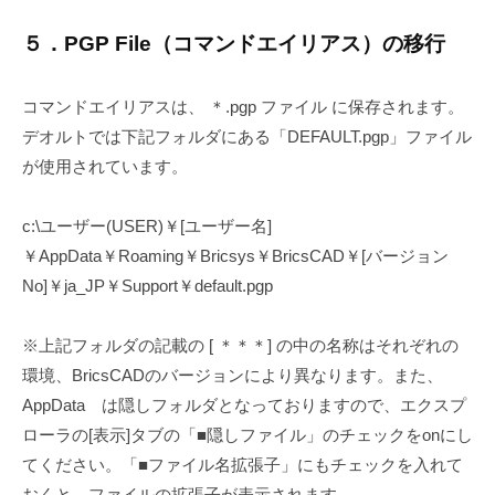
５．PGP File（コマンドエイリアス）の移行
コマンドエイリアスは、 ＊.pgp ファイル に保存されます。
デオルトでは下記フォルダにある「DEFAULT.pgp」ファイル
が使用されています。
c:\ユーザー(USER)￥[ユーザー名]
￥AppData￥Roaming￥Bricsys￥BricsCAD￥[バージョン
No]￥ja_JP￥Support￥default.pgp
※上記フォルダの記載の [ ＊＊＊] の中の名称はそれぞれの
環境、BricsCADのバージョンにより異なります。また、
AppData は隠しフォルダとなっておりますので、エクスプ
ローラの[表示]タブの「■隠しファイル」のチェックをonにし
てください。「■ファイル名拡張子」にもチェックを入れて
おくと、ファイルの拡張子が表示されます。