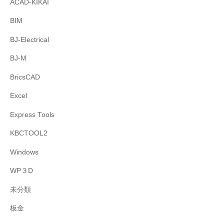
ACAD-KIKAI
BIM
BJ-Electrical
BJ-M
BricsCAD
Excel
Express Tools
KBCTOOL2
Windows
WP３D
未分類
板金