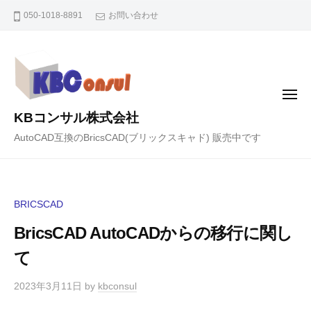
コ
050-1018-8891
お問い合わせ
ン
テ
ン
ツ
メ
へ
ニ
KBコンサル株式会社
ュ
ス
ー
AutoCAD互換のBricsCAD(ブリックスキャド) 販売中です
キ
ッ
プ
BRICSCAD
BricsCAD AutoCADからの移行に関し
て
2023年3月11日
by
kbconsul