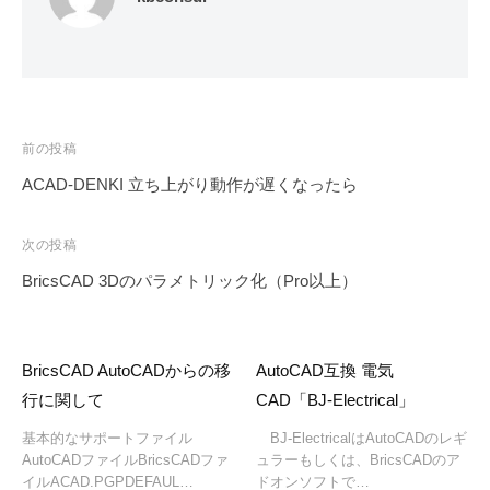
投
前の投稿
稿
ACAD-DENKI 立ち上がり動作が遅くなったら
ナ
ビ
次の投稿
ゲ
BricsCAD 3Dのパラメトリック化（Pro以上）
ー
シ
ョ
BricsCAD AutoCADからの移
AutoCAD互換 電気
ン
行に関して
CAD「BJ-Electrical」
基本的なサポートファイル
BJ-ElectricalはAutoCADのレギ
AutoCADファイルBricsCADファ
ュラーもしくは、BricsCADのア
イルACAD.PGPDEFAUL…
ドオンソフトで…