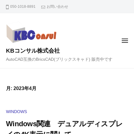
コ
050-1018-8891
お問い合わせ
ン
テ
ン
ツ
メ
へ
ニ
KBコンサル株式会社
ュ
ス
ー
AutoCAD互換のBricsCAD(ブリックスキャド) 販売中です
キ
ッ
プ
月:
2023年4月
WINDOWS
Windows関連 デュアルディスプレ