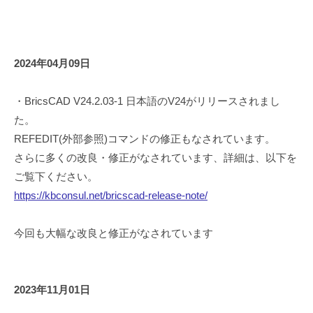
Hot
News
2024年04月09日
2024
年
・BricsCAD V24.2.03-1 日本語のV24がリリースされまし
4
た。
月
REFEDIT(外部参照)コマンドの修正もなされています。
9
さらに多くの改良・修正がなされています、詳細は、以下を
日
ご覧下ください。
by
https://kbconsul.net/bricscad-release-note/
kbconsul
今回も大幅な改良と修正がなされています
2023年11月01日