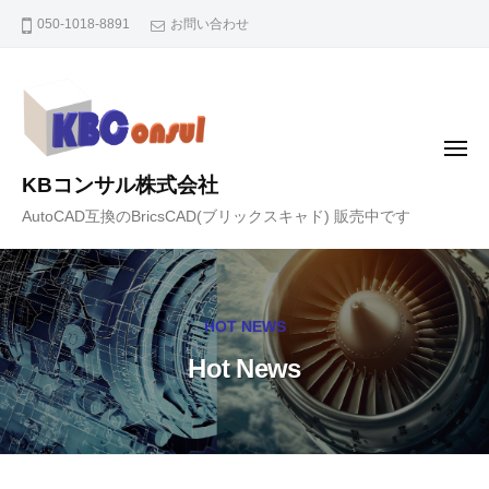
コ
050-1018-8891
お問い合わせ
ン
テ
ン
ツ
メ
へ
ニ
KBコンサル株式会社
ュ
ス
ー
AutoCAD互換のBricsCAD(ブリックスキャド) 販売中です
キ
ッ
プ
HOT NEWS
Hot News