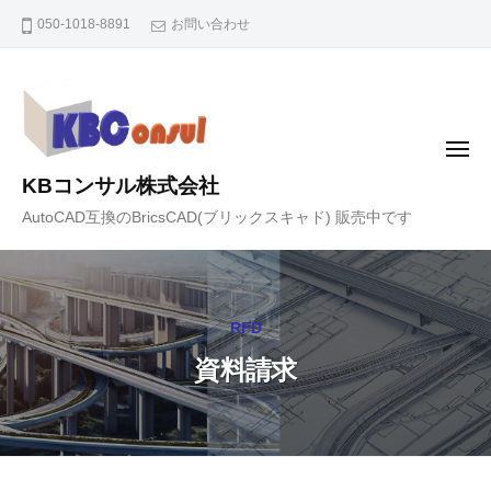
コ
050-1018-8891
お問い合わせ
ン
テ
ン
ツ
メ
へ
ニ
KBコンサル株式会社
ュ
ス
ー
AutoCAD互換のBricsCAD(ブリックスキャド) 販売中です
キ
ッ
プ
RFD
資料請求