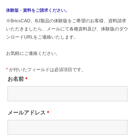
資
体験版・資料をご請求ください。
※BricsCAD、BJ製品の体験版をご希望のお客様、資料請求
料
いただきましたら、メールにて各種資料及び、体験版のダウ
請
ンロードURLをご連絡いたします。
求
お気軽にご連絡ください。
2020
年
*
が付いたフィールドは必須項目です。
8
お名前
*
月
26
日
by
kbconsul
メールアドレス
*