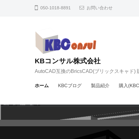
コ
050-1018-8891
お問い合わせ
ン
テ
ン
ツ
へ
ス
KBコンサル株式会社
キ
AutoCAD互換のBricsCAD(ブリックスキャド
ッ
ホーム
KBCブログ
製品紹介
購入(KB
プ