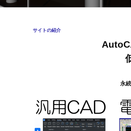
サイトの紹介
frontpag
Auto
2026
年
5
月
11
永
日
by
kbconsul