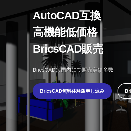
AutoCAD互換
高機能低価格
BricsCAD販売
BricsCADは国内にて販売実績多数
BricsCAD無料体験版申し込み
B