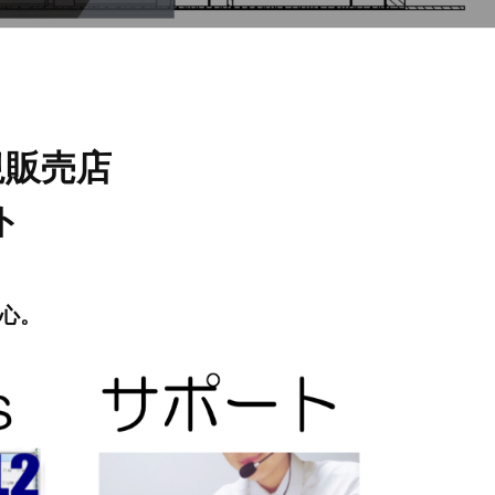
正規販売店
ト
心。