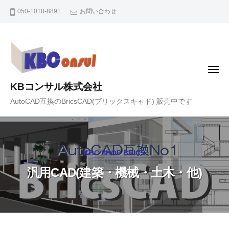
コ
050-1018-8891
お問い合わせ
ン
テ
ン
ツ
メ
へ
ニ
KBコンサル株式会社
ュ
ス
ー
AutoCAD互換のBricsCAD(ブリックスキャド) 販売中です
キ
ッ
プ
KBC SHOP BRICS
汎用CAD(建築・機械・土木・他)