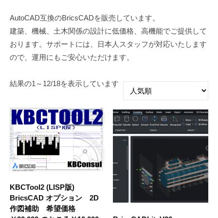
汎
AutoCAD互換のBricsCADを販売しています。
建築、機械、土木関係の設計に低価格、高機能でご提供して
用
おります。サポートには、日本人スタッフが対応いたします
CAD(建
ので、運用にもご安心いただけます。
築・
人
結果の1～12/18を表示しています
機
気
械・
順
土
木・
他)
2020
KBCTool2 (LISP版)
年
BricsCAD オプション 2D
10
作図補助 希望価格
月