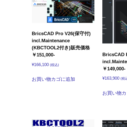
2020
年
10
月
BricsCAD Pro V26(保守付)
5
incl.Maintenance
日
(KBCTOOL2付き)販売価格
by
BricsCAD
￥151,000-
kbconsul
incl.Mai
¥
166,100
(税込)
￥149,000-
¥
163,900
お買い物カゴに追加
(税
お買い物カ