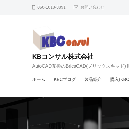
コ
050-1018-8891
お問い合わせ
ン
テ
ン
ツ
へ
ス
KBコンサル株式会社
キ
AutoCAD互換のBricsCAD(ブリックスキャド
ッ
ホーム
KBCブログ
製品紹介
購入(KB
プ