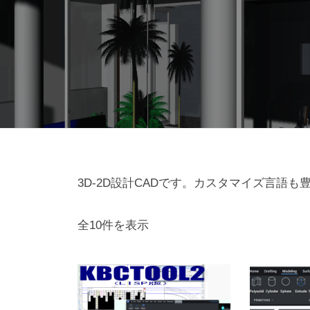
3D
3D-2D設計CADです。カスタマイズ言語
設
人
全10件を表示
気
計
順
CAD