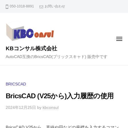
コ
050-1018-8891
お問い合わせ
ン
テ
ン
ツ
メ
へ
ニ
KBコンサル株式会社
ュ
ス
ー
AutoCAD互換のBricsCAD(ブリックスキャド) 販売中です
キ
ッ
プ
BRICSCAD
BricsCAD (V25から)入力履歴の使用
2024年12月25日
by
kbconsul
BricsCAD V25から、直線や円などの座標を入力するコマン