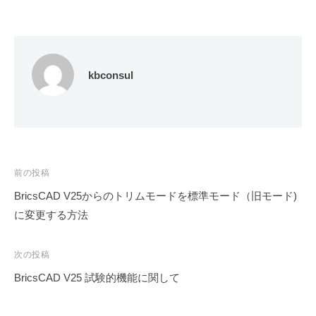
kbconsul
投
前の投稿
稿
BricsCAD V25からのトリムモードを標準モード（旧モード)
ナ
に変更する方法
ビ
ゲ
次の投稿
ー
BricsCAD V25 試験的機能に関して
シ
ョ