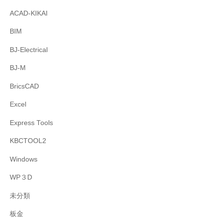
ACAD-KIKAI
BIM
BJ-Electrical
BJ-M
BricsCAD
Excel
Express Tools
KBCTOOL2
Windows
WP３D
未分類
板金