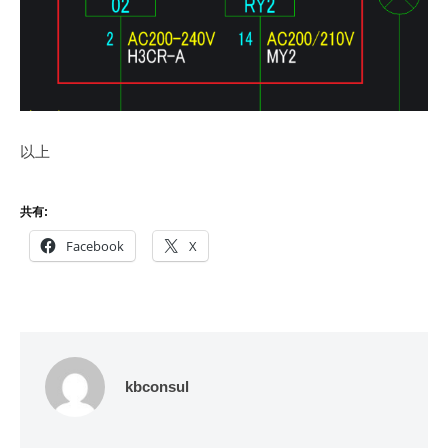
以上
共有:
Facebook
X
kbconsul