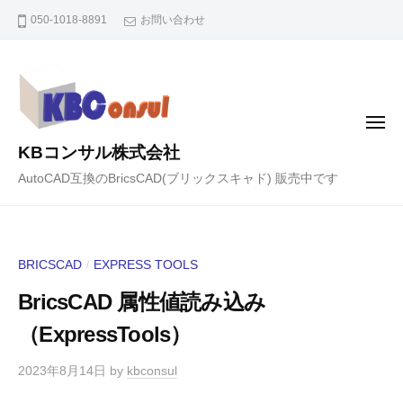
コ
050-1018-8891
お問い合わせ
ン
テ
ン
ツ
メ
へ
ニ
KBコンサル株式会社
ュ
ス
ー
AutoCAD互換のBricsCAD(ブリックスキャド) 販売中です
キ
ッ
プ
BRICSCAD
EXPRESS TOOLS
/
BricsCAD 属性値読み込み
（ExpressTools）
2023年8月14日
by
kbconsul