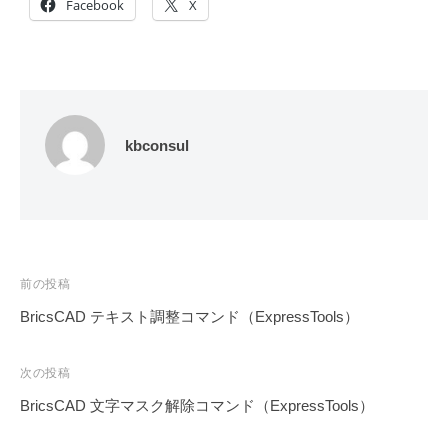
Facebook
X
kbconsul
投
前の投稿
稿
BricsCAD テキスト調整コマンド（ExpressTools）
ナ
ビ
次の投稿
ゲ
BricsCAD 文字マスク解除コマンド（ExpressTools）
ー