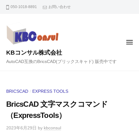
コ
050-1018-8891
お問い合わせ
ン
テ
ン
ツ
メ
へ
ニ
KBコンサル株式会社
ュ
ス
ー
AutoCAD互換のBricsCAD(ブリックスキャド) 販売中です
キ
ッ
プ
BRICSCAD
EXPRESS TOOLS
/
BricsCAD 文字マスクコマンド
（ExpressTools）
2023年6月29日
by
kbconsul