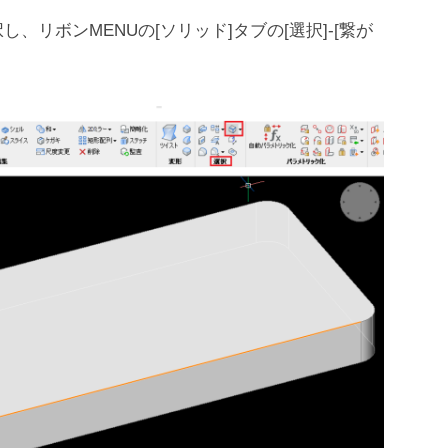
リボンMENUの[ソリッド]タブの[選択]-[繋が