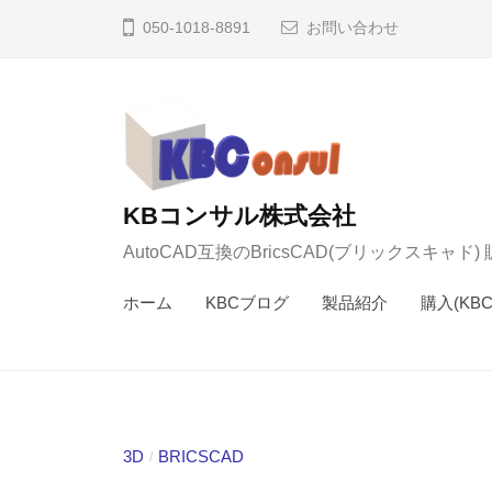
コ
050-1018-8891
お問い合わせ
ン
テ
ン
ツ
へ
ス
KBコンサル株式会社
キ
AutoCAD互換のBricsCAD(ブリックスキャド
ッ
ホーム
KBCブログ
製品紹介
購入(KB
プ
3D
BRICSCAD
/