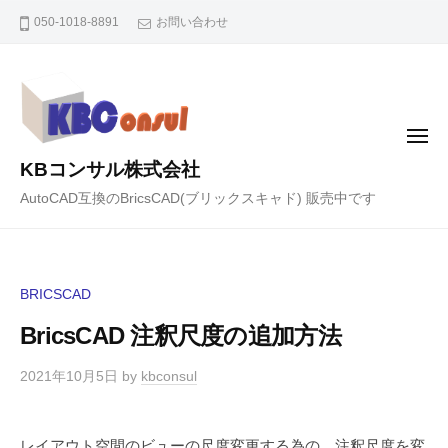
コ
050-1018-8891
お問い合わせ
ン
テ
ン
ツ
メ
へ
ニ
KBコンサル株式会社
ュ
ス
ー
AutoCAD互換のBricsCAD(ブリックスキャド) 販売中です
キ
ッ
プ
BRICSCAD
BricsCAD 注釈尺度の追加方法
2021年10月5日
by
kbconsul
レイアウト空間のビューの尺度変更する為の、注釈尺度を変