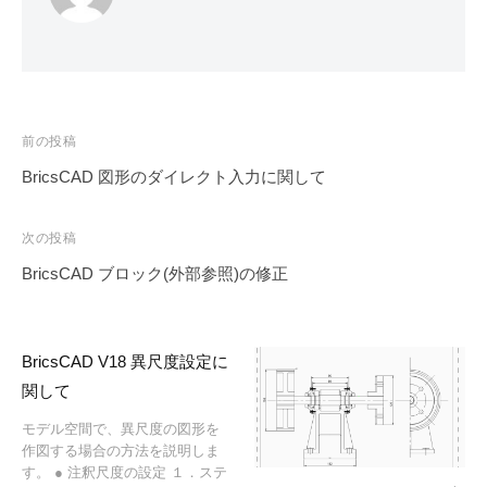
投
前の投稿
稿
BricsCAD 図形のダイレクト入力に関して
ナ
ビ
次の投稿
ゲ
BricsCAD ブロック(外部参照)の修正
ー
シ
ョ
BricsCAD V18 異尺度設定に
ン
関して
モデル空間で、異尺度の図形を
作図する場合の方法を説明しま
す。 ● 注釈尺度の設定 １．ステ