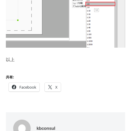
以上
共有:
Facebook
X
kbconsul