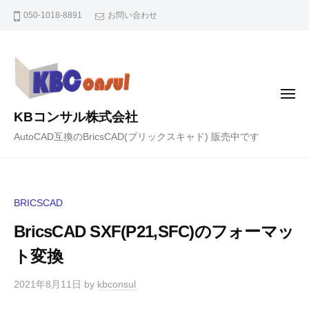
コ
050-1018-8891
お問い合わせ
ン
テ
ン
ツ
メ
へ
ニ
KBコンサル株式会社
ュ
ス
ー
AutoCAD互換のBricsCAD(ブリックスキャド) 販売中です
キ
ッ
プ
BRICSCAD
BricsCAD SXF(P21,SFC)のフォーマッ
ト変換
2021年8月11日
by
kbconsul