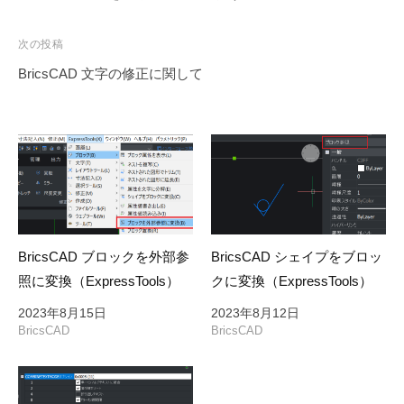
ナ
ビ
次の投稿
ゲ
BricsCAD 文字の修正に関して
ー
シ
ョ
ン
BricsCAD ブロックを外部参
BricsCAD シェイプをブロッ
照に変換（ExpressTools）
クに変換（ExpressTools）
2023年8月15日
2023年8月12日
BricsCAD
BricsCAD