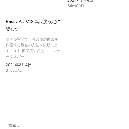
2024年7月6日
BricsCAD
BricsCAD V18 異尺度設定に
関して
モデル空間で、異尺度の図形を
作図する場合の方法を説明しま
す。 ● 注釈尺度の設定 １．ステ
ータスバー…
2021年8月4日
BricsCAD
検