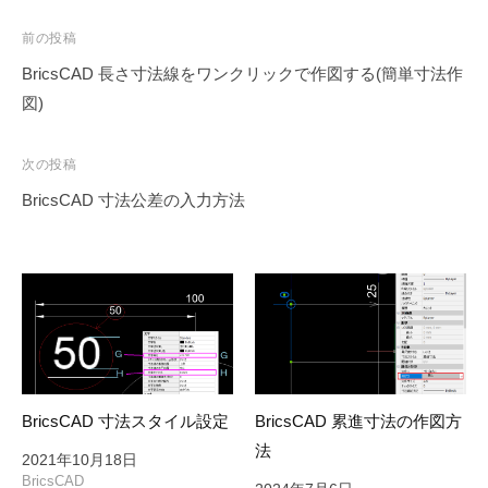
投
前の投稿
稿
BricsCAD 長さ寸法線をワンクリックで作図する(簡単寸法作
ナ
図)
ビ
ゲ
次の投稿
ー
BricsCAD 寸法公差の入力方法
シ
ョ
ン
BricsCAD 寸法スタイル設定
BricsCAD 累進寸法の作図方
法
2021年10月18日
BricsCAD