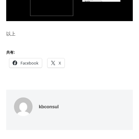
以上
共有:
Facebook
X
kbconsul