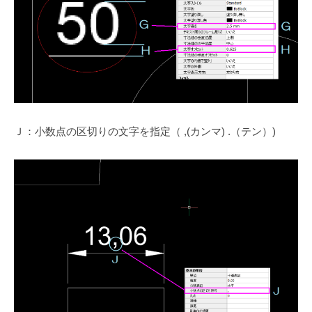
Ｊ：小数点の区切りの文字を指定（ ,(カンマ) .（テン）)