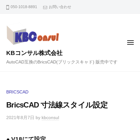
コ
050-1018-8891
お問い合わせ
ン
テ
ン
ツ
メ
へ
ニ
KBコンサル株式会社
ュ
ス
ー
AutoCAD互換のBricsCAD(ブリックスキャド) 販売中です
キ
ッ
プ
BRICSCAD
BricsCAD 寸法線スタイル設定
2021年8月7日
by
kbconsul
● V18にて設定