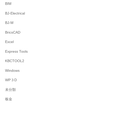
BIM
BJ-Electrical
BJ-M
BricsCAD
Excel
Express Tools
KBCTOOL2
Windows
WP３D
未分類
板金