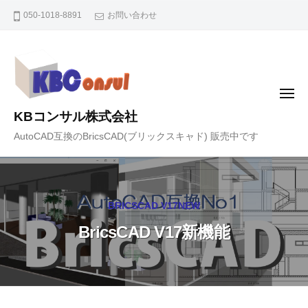
コ
050-1018-8891
お問い合わせ
ン
テ
ン
ツ
メ
へ
ニ
KBコンサル株式会社
ュ
ス
ー
AutoCAD互換のBricsCAD(ブリックスキャド) 販売中です
キ
ッ
プ
BRICSCAD V17NEW
BricsCAD V17新機能