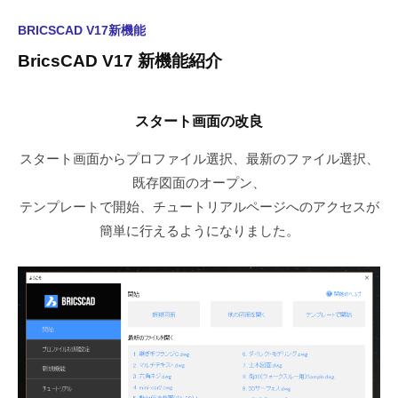
BricsCAD
BRICSCAD V17新機能
BricsCAD V17 新機能紹介
V17
新
スタート画面の改良
機
スタート画面からプロファイル選択、最新のファイル選択、
能
既存図面のオープン、
2021
テンプレートで開始、チュートリアルページへのアクセスが
年
簡単に行えるようになりました。
11
月
11
日
by
kbconsul